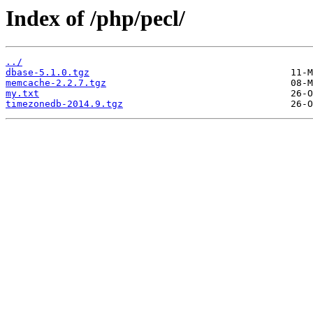
Index of /php/pecl/
../
dbase-5.1.0.tgz
memcache-2.2.7.tgz
my.txt
timezonedb-2014.9.tgz